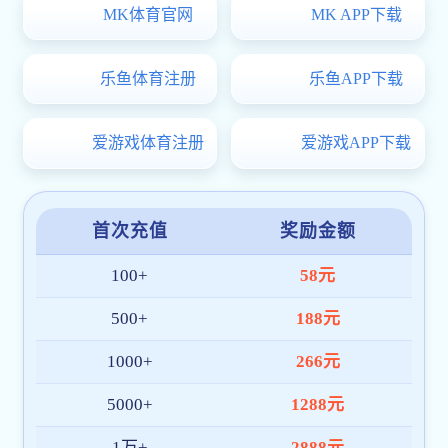
下找到缝隙。塔马里若是想在这样严密的防守
下拉开空间，他不能只局限于攻击球门，更要
懂得成为“诱饵”。当他通过几次成功的背身做
球，将球安全地送到后排插上的队友脚下时，
奥地利的防线就会开始产生动摇。他们会开始
犹豫：是继续紧逼这个危险的支点，还是退防
保护身后的空当？这种犹豫，就是塔马里赖以
生存的空间。在瞬息万变的禁区里，哪怕只有
半秒的延迟，也足以让他完成一次致命的前
插。
然而，我们也不得不正视奥地利防线的硬度。
他们的中卫组合往往具备出色的身体对抗能力
和预判意识，想要轻易地通过单点爆破撕开防
线绝非易事。这就要求塔马里必须更多地去利
用场地宽度，甚至主动拉到边路去接球。这种
“伪边锋”式的踢法，能最大限度地避开对方中
路的密集防守。一旦他在边路形成拿球优势，
约旦的中场便可以迅速前插，形成多点包抄的