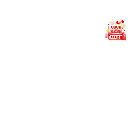
欧冠赛场埃因霍温前场无球跑动在强强对
在足球战术演变的漫漫长河中，中场控制权始终被
视为强强对话的胜负...
2026-07-22