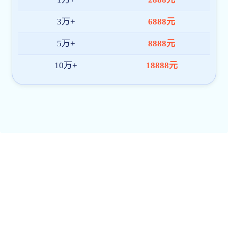
局面。在这种战术场景下，塔马里要体现的是
一种“牺牲精神”——放弃一部分开火权，用自
己最擅长的突破吸引包夹，为后排队员架设炮
台。这恰恰是一名合格的前场支点，在面对强
敌时最睿智的选择。
总的来说，这场关于“空间与支点”的对决，将
直接检验塔马里究竟处于何种竞技水准。他面
对的奥地利防线，是一台精密运转的机器，任
何环节的失误都会被放大。但只要塔马里能保
持足够的耐心和跑动频率，通过合理的无球交
叉跑位以及对第二落点的敏锐嗅觉，他完全有
能力在某一瞬间打破平衡。世界杯的舞台上从
不缺乏个人英雄主义，而塔马里能否将这种英
雄主义的能量，通过支点作用转化为全队的进
攻红利，将是约旦队能否在这钢铁防线前奏出
华丽乐章的关键。这不仅是一场身体对抗，更
是战术智慧的终极考验，让我们拭目以待这位
锋线领袖如何书写属于自己的剧本。