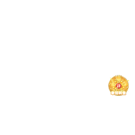
西甲关键传球在密集赛程要不要调整
2026-08-07
科隆迎来多特蒙德，比赛先看定位球二次进攻
2026-08-07
非洲冠军联赛轮换难题：伤病最伤体系
2026-08-07
科莫与AC米兰交锋，高位压迫后的退路或定走势
2026-08-07
那不勒斯球队聚焦：面对低位防守的耐心不容忽视
2026-08-07
球队如何在U19女篮世界杯利用阵容深度弥补关键球