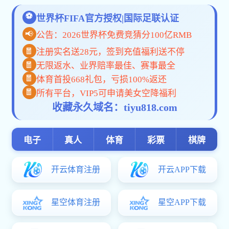
在世界杯的顶级竞技场上，每一次传中都不是
随意的起脚，而是计算与直觉的博弈。鲁姆作
为球队边路进攻的核心发起点，其传中质量往
往直接决定了球队在阵地战中的破局能力。科
特迪瓦防线以身体素质强悍、协防意识出众著
称，他们对于高空球的控制和对第二落点的保
护，堪称非洲足球的典范。鲁姆面对这样的防
线，需要解决的不仅是技术层面的精准度，更
是心理层面的压迫感。当他在边路持球时，科
特迪瓦的边后卫会迅速贴身，中后卫则会提前
占据有利位置，这要求鲁姆必须在极短的时间
内判断出最佳的传中点。如果传中质量无法突
破这种立体防守，那么他的进攻价值就会大打
折扣，沦为徒有虚名的外围威胁。
从技术统计的角度来看，鲁姆的传中成功率在
过往赛事中一直保持在一个相对稳定的区间，
但面对科特迪瓦防线时，这一数据可能会面临