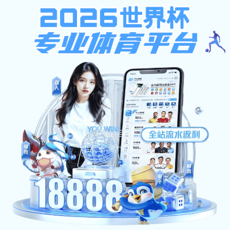
Home
About
App
体育看点
意甲月最佳档案
球迷歌曲故事
登录
鲁姆面对科特迪瓦防线传中质量
能否提高价值评估
前言：当足球的战术美学与实战效率在世界杯
的舞台上碰撞，每一次传中都是一次价值重估
的契机。鲁姆，这位在边路挥洒天赋的球员，
面对科特迪瓦防线这道铜墙铁壁时，其传中质
量能否转化为可量化的进攻价值，不仅是教练
组萦绕心头的课题，更是球迷们津津乐道的焦
点。本文将以世界杯的宏大叙事为背景，深入
剖析鲁姆的传中技术、战术选择以及科特迪瓦
防线的应对策略，试图为这一价值评估提供全
新的视角。