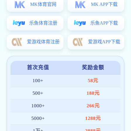
0.1秒，就能形成单刀。这种“毫厘之差”既是
残酷的足球现实，也暴露出他在面对特定密集
防守体系时，需要提升对于节奏变化的感知
力。
更让人着迷的是姆本巴在禁区内的“小聪明”。
在足球战术中，一个前锋的跑位不仅要为自己
创造射门空间，更要为队友拉开传球方向。姆
本巴在这场比赛中做得最出色的地方，在于他
对二次落点的预判。乌兹别克斯坦防线以其身
体对抗和防守韧性著称，但他们习惯于通过解
围来化解危机，这会导致禁区外出现大量第二
落点。此时，姆本巴的跑位显得异常灵动。他
不再是那个卡在禁区里的庞然大物，而是像一
个嗅觉灵敏的猎手，适时地回撤到弧顶一带。
这种跑位直接盘活了喀麦隆中场的后排插上。
我们甚至可以看到，他通过一次假意前插、随
后急停回撤的跑动，直接让紧盯他的中后卫失
去了重心，给队友创造了远射的空档。这种