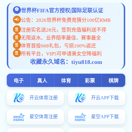
区跑位究竟是否足够聪明。这不仅仅是一次个
人技术的剖析，更是一场关于空间、时间与决
断力的智力较量。
足球世界里有句老话：前锋的价值，一半取决
于他拿球时的华丽，另一半则取决于他无球时
的跑动。姆本巴在这场比赛中，显然深谙此
道。从比赛的第一分钟起，他就没有把自己当
作一个仅仅在禁区里等待传中的“站桩式”中
锋。面对乌兹别克斯坦防线那种压缩空间、链
式防守的体系，姆本巴展现出了极高的战术素
养。他不是在固定点位上傻等，而是频繁地在
对手中后卫与边后卫之间的肋部区域游弋。这
种“蛇形跑位”直接撕扯了乌兹别克斯坦防线的
横向距离，让对手在盯人与协防之间陷入两
难。例如，在比赛第23分钟的一次进攻中，
他看似漫无目的地向左边路拉扯，带走了两名
防守球员的注意力，实则迅速折返向点球点附
近冲刺，这一瞬间的“回头望月”虽然最终没能