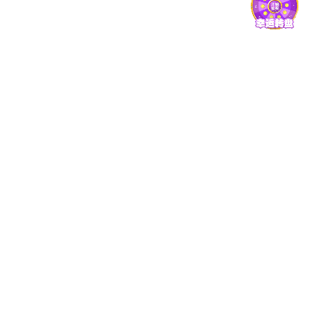
小屏适配改进
我们计划在 2025 年推出 VR 观赛产品，提供沉浸式
虚拟球场体验。
服务范围可能调整...
延伸阅读