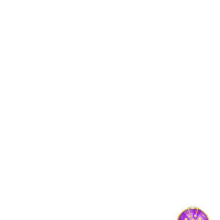
2026年世界杯的号角即将吹响，全球球迷
当足球世界的目
的目光早已聚焦在那片充满奇...
绿茵场，一场看
07-26 14:18
07-26 13:58
2026 官方正版下载
必赢·BWIN赛事 - 全球比分中心 获得知识产权管理体
系认证，知识产权创造与保护规范化。
互动社区活跃...
了解更多