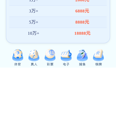
最长的球员之一，鲍姆加特纳需要整场比赛保
持专注，不仅在防守端给予压力，更要在进攻
端抓住仅有的几次机会。他的后插上射门，以
及为高中锋输送的传球，将是阿尔及利亚防线
最忌惮的武器。
综合来看，这场比赛很可能会演变成一场“矛
与盾”的极限拉扯。阿尔及利亚的中场希望通
过精妙的传球串联，将比赛节奏控制在他们熟
悉的“北非盘带”韵律中；而鲍姆加特纳则试图
用他的“欧洲式跑动”打乱这一切，将比赛拖入
更直接、更快速的攻防转换。对于球迷来说，
欣赏这种不同足球流派在场上通过个体能力的
碰撞，远比比分的简单增减更具观赏价值。鲍
姆加特纳能否成功“搅局”，阿尔及利亚的中场
串联又能否在压力下展现出超乎寻常的稳定
性，这些问题的答案，都将在比赛的每一个细
节中得以揭晓。
最后，从SEO优化的角度梳理本篇文章的核心