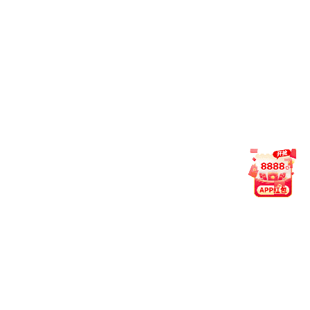
6月17日哥伦比亚对乌兹别克斯坦中路渗
世界杯的赛场上，每一个瞬间都可能成为传奇的注
脚。当哥伦比亚的狂...
2026-07-13