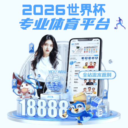
Home
About
App
体育看点
意甲月最佳档案
球迷歌曲故事
登录
体育看点资讯 #46806
[!--newstext--]
上一篇：
非洲冠军联赛轮换难题：伤病最伤体
下一篇：
下一篇：很抱歉没有了