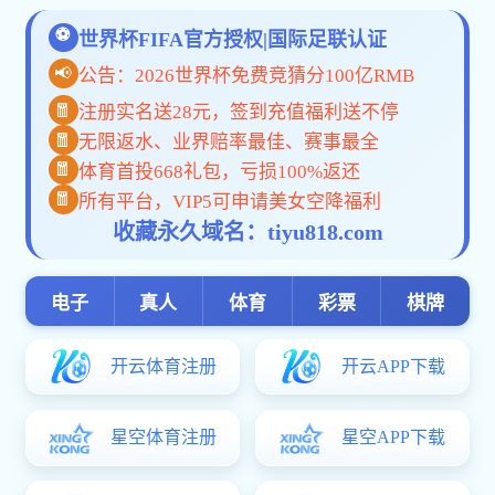
相册信息
诺丁汉森林新赛季课题：如何处理中游
西甲关键传球在密集赛程要不要调整
科隆迎来多特蒙德，比赛先看定位球二
非洲冠军联赛轮换难题：伤病最伤体系
科莫与AC米兰交锋，高位压迫后的退路
那不勒斯球队聚焦：面对低位防守的耐
用过就回不去了
文字直播省流
服务升级次数
体育看点
意甲月最佳档案
球迷歌曲故事