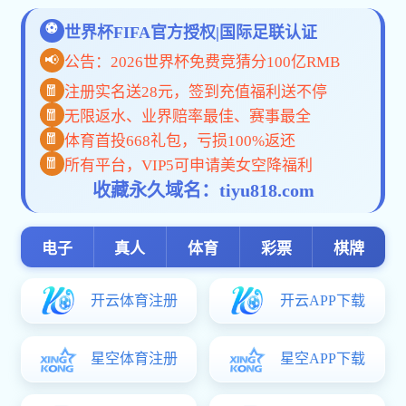
相册信息
2026世界杯法国塞内加尔赛前比分指
2026世界杯巴拿马对英格兰队赔率变
2026世界杯马赫雷斯迎战约旦一对一
摩洛哥恩内斯里对阵巴西拉菲尼亚谁
6月27日哥伦比亚对葡萄牙定位球防
圣吉罗斯联合欧冠联赛阶段中锋背身
用过就回不去了
文字直播省流
服务升级次数
体育看点
意甲月最佳档案
球迷歌曲故事