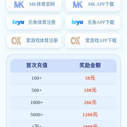
08-07 04:38
2026 官方正版下载
必赢·BWIN赛事 - 全球比分中心 获得知识产权管理体
系认证，知识产权创造与保护规范化。
互动社区活跃...
了解更多