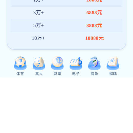
小屏适配改进
我们计划在 2025 年推出 VR 观赛产品，提供沉浸式
虚拟球场体验。
服务范围可能调整...
延伸阅读