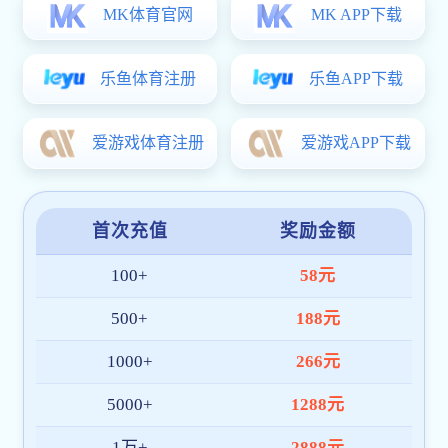
完成解围。这种策略面对韩国队这种有大量长
短传结合的球队，很可能产出极高的解围次
数，预计会在全场比赛中贡献大约12至15次
解围，其中至少6次属于高难度破坏。埃德森·
阿尔瓦雷斯的这种预判力，正是他解围效率高
于其他中场球员的核心原因。
再者，比赛节奏的演进也是预测解围效率的重
要维度。韩国队主帅通常会在落后或僵局时换
上空霸型中锋曹圭成。一旦曹圭成登场，韩国
队的进攻会变得更加直接，长传冲吊和边路传
中将成为主流战术。这时，阿尔瓦雷斯的解围
效率会受到巨大挑战。他的身高在对抗高空球
时并不占据绝对优势，但他能用出色的弹跳和
提前卡位弥补这一短板。更为关键的是，阿尔
瓦雷斯擅长在混乱的二点球争夺中占据有利位
置。当韩国队的传中被墨西哥中卫顶出，阿尔
瓦雷斯会迅速转身，用身体挡住身后插上的韩
国中场，并将球干净利落地踢出危险区域。这