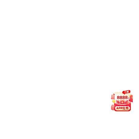
聚焦曼城福登欧冠禁区内连续摆脱后的射
在足球世界的显微镜下，每一次天才的闪光都可能
重塑战局的走向。当...
2026-07-22