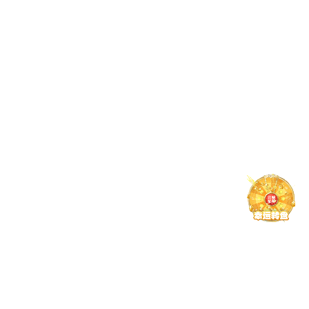
聚焦曼城福登欧冠禁区内连续摆脱后的射
在足球世界的显微镜下，每一次天才的闪光都可能
重塑战局的走向。当...
2026-07-22
欧冠赛场埃因霍温前场无球跑动在强强对